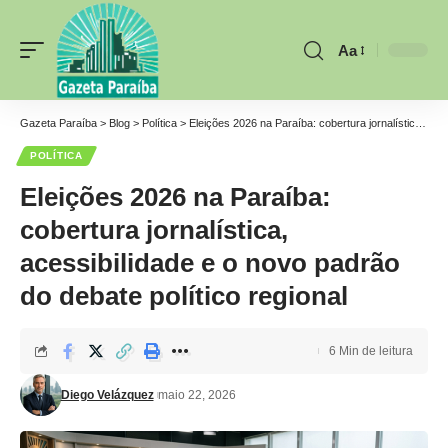
Aa
Font
Resizer
Gazeta Paraíba
>
Blog
>
Política
>
Eleições 2026 na Paraíba: cobertura jornalística, acessibilidade e o novo padrão do debate político regional
POLÍTICA
Eleições 2026 na Paraíba:
cobertura jornalística,
acessibilidade e o novo padrão
do debate político regional
6 Min de leitura
Diego Velázquez
maio 22, 2026