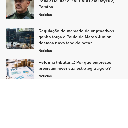
Policial Militar é BALEADO em Bayeux,
Paraíba.
Notícias
Regulação do mercado de criptoativos
ganha força e Paulo de Matos Junior
destaca nova fase do setor
Notícias
Reforma tributária: Por que empresas
precisam rever sua estratégia agora?
Notícias
Siga
Home
Sobre Nós
Quem Faz
Contato
© 2026 Gazeta Paraíba -
contato@gazetaparaiba.com.br
- tel.(11)91754-