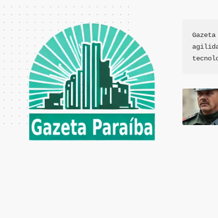
Gazeta
agilid
tecnol