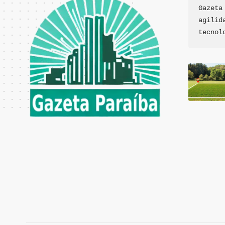
Gazeta
agilid
tecnol