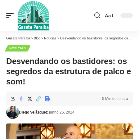
Aa
Font
Resizer
Gazeta Paraíba
>
Blog
>
Notícias
>
Desvendando os bastidores: os segredos da estrutura de palco e som!
NOTÍCIAS
Desvendando os bastidores: os
segredos da estrutura de palco e
som!
5 Min de leitura
Diego Velázquez
junho 26, 2024