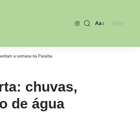
Aa
Font
Resizer
mentam a semana na Paraíba
ta: chuvas,
o de água