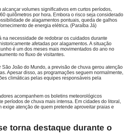
alcançar volumes significativos em curtos períodos,
 quilômetros por hora. Embora o risco seja considerado
possibilidade de alagamentos pontuais, queda de galhos
ornecimento de energia elétrica. (
Paraíba Já
)
tá na necessidade de redobrar os cuidados durante
istoricamente afetadas por alagamentos. A situação
ue junho é um dos meses mais movimentados do ano no
aumento no fluxo de visitantes.
 São João do Mundo, a previsão de chuva gerou atenção
istas. Apesar disso, as programações seguem normalmente,
es climáticas pelas equipes responsáveis pela
radores acompanhem os boletins meteorológicos
te períodos de chuva mais intensa. Em cidades do litoral,
exige atenção de quem pretende aproveitar praias e
se torna destaque durante o