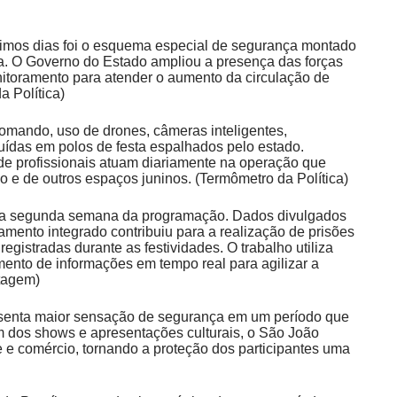
timos dias foi o esquema especial de segurança montado
ba. O Governo do Estado ampliou a presença das forças
onitoramento para atender o aumento da circulação de
a Política
)
 comando, uso de drones, câmeras inteligentes,
buídas em polos de festa espalhados pelo estado.
 profissionais atuam diariamente na operação que
e de outros espaços juninos. (
Termômetro da Política
)
 na segunda semana da programação. Dados divulgados
mento integrado contribuiu para a realização de prisões
egistradas durante as festividades. O trabalho utiliza
ento de informações em tempo real para agilizar a
tagem
)
presenta maior sensação de segurança em um período que
ém dos shows e apresentações culturais, o São João
e e comércio, tornando a proteção dos participantes uma