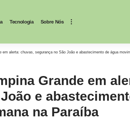
ca
Tecnologia
Sobre Nós
 em alerta: chuvas, segurança no São João e abastecimento de água movi
pina Grande em aler
 João e abasteciment
ana na Paraíba