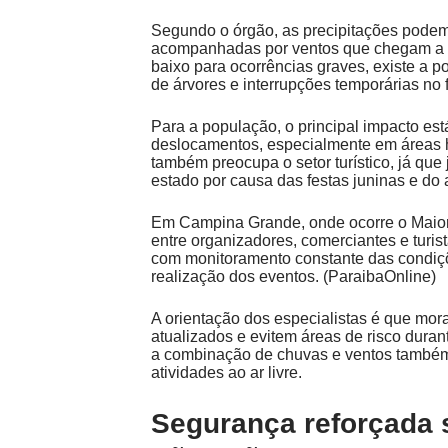
Segundo o órgão, as precipitações podem 
acompanhadas por ventos que chegam a 60
baixo para ocorrências graves, existe a 
de árvores e interrupções temporárias no f
Para a população, o principal impacto es
deslocamentos, especialmente em áreas h
também preocupa o setor turístico, já q
estado por causa das festas juninas e do 
Em Campina Grande, onde ocorre o Maior
entre organizadores, comerciantes e tur
com monitoramento constante das condiçõ
realização dos eventos. (
ParaibaOnline
)
A orientação dos especialistas é que mo
atualizados e evitem áreas de risco duran
a combinação de chuvas e ventos também 
atividades ao ar livre.
Segurança reforçada 