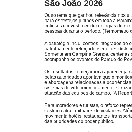
São João 2026
Outro tema que ganhou relevância nos úl
para os festejos juninos em toda a Paraí
policiais e investiu em tecnologias de m
pessoas durante o período. (
Termômetro d
A estratégia inclui centros integrados de
patrulhamento reforçado e equipes distri
Somente em Campina Grande, centenas de
acompanha os eventos do Parque do Povo 
Os resultados começaram a aparecer já
pelas autoridades apontam que o monitora
e abordagens relacionadas a ocorrências r
sistemas de videomonitoramento e cruzam
atuação das equipes de campo. (
A Repor
Para moradores e turistas, o reforço re
costuma atrair milhares de visitantes. Al
movimenta hotéis, restaurantes, transport
das prioridades do poder público.