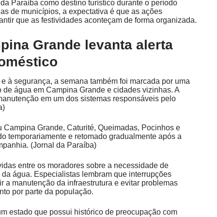
a Paraíba como destino turístico durante o período
as de municípios, a expectativa é que as ações
rantir que as festividades aconteçam de forma organizada.
pina Grande levanta alerta
doméstico
a e à segurança, a semana também foi marcada por uma
o de água em Campina Grande e cidades vizinhas. A
 manutenção em um dos sistemas responsáveis pelo
a
)
u Campina Grande, Caturité, Queimadas, Pocinhos e
ido temporariamente e retomado gradualmente após a
mpanhia. (
Jornal da Paraíba
)
idas entre os moradores sobre a necessidade de
 da água. Especialistas lembram que interrupções
r a manutenção da infraestrutura e evitar problemas
to por parte da população.
um estado que possui histórico de preocupação com