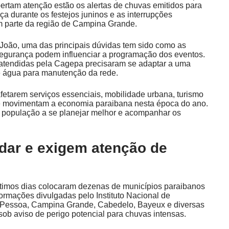
ertam atenção estão os alertas de chuvas emitidos para
a durante os festejos juninos e as interrupções
m parte da região de Campina Grande.
oão, uma das principais dúvidas tem sido como as
segurança podem influenciar a programação dos eventos.
tendidas pela Cagepa precisaram se adaptar a uma
e água para manutenção da rede.
etarem serviços essenciais, mobilidade urbana, turismo
ue movimentam a economia paraibana nesta época do ano.
 população a se planejar melhor e acompanhar os
dar e exigem atenção de
últimos dias colocaram dezenas de municípios paraibanos
rmações divulgadas pelo Instituto Nacional de
o Pessoa, Campina Grande, Cabedelo, Bayeux e diversas
sob aviso de perigo potencial para chuvas intensas.