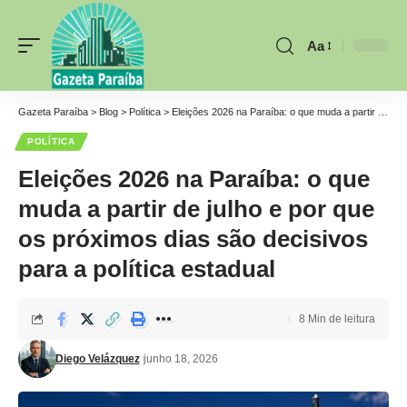
Aa
Font
Resizer
Gazeta Paraíba
>
Blog
>
Política
>
Eleições 2026 na Paraíba: o que muda a partir de julho e por que os próximos dias são decisivos para a política estadual
POLÍTICA
Eleições 2026 na Paraíba: o que
muda a partir de julho e por que
os próximos dias são decisivos
para a política estadual
8 Min de leitura
Diego Velázquez
junho 18, 2026