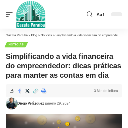
Aa
Font
Resizer
Gazeta Paraíba
>
Blog
>
Notícias
>
Simplificando a vida financeira do empreendedor: dicas práticas para manter as contas em dia
NOTÍCIAS
Simplificando a vida financeira
do empreendedor: dicas práticas
para manter as contas em dia
3 Min de leitura
Diego Velázquez
janeiro 29, 2024