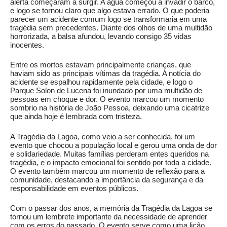
alerta começaram a surgir. A água começou a invadir o barco,
e logo se tornou claro que algo estava errado. O que poderia
parecer um acidente comum logo se transformaria em uma
tragédia sem precedentes. Diante dos olhos de uma multidão
horrorizada, a balsa afundou, levando consigo 35 vidas
inocentes.
Entre os mortos estavam principalmente crianças, que
haviam sido as principais vítimas da tragédia. A notícia do
acidente se espalhou rapidamente pela cidade, e logo o
Parque Solon de Lucena foi inundado por uma multidão de
pessoas em choque e dor. O evento marcou um momento
sombrio na história de João Pessoa, deixando uma cicatrize
que ainda hoje é lembrada com tristeza.
A Tragédia da Lagoa, como veio a ser conhecida, foi um
evento que chocou a população local e gerou uma onda de dor
e solidariedade. Muitas famílias perderam entes queridos na
tragédia, e o impacto emocional foi sentido por toda a cidade.
O evento também marcou um momento de reflexão para a
comunidade, destacando a importância da segurança e da
responsabilidade em eventos públicos.
Com o passar dos anos, a memória da Tragédia da Lagoa se
tornou um lembrete importante da necessidade de aprender
com os erros do passado. O evento serve como uma lição