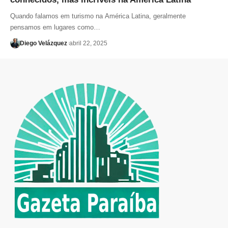
Quando falamos em turismo na América Latina, geralmente
pensamos em lugares como…
Diego Velázquez
abril 22, 2025