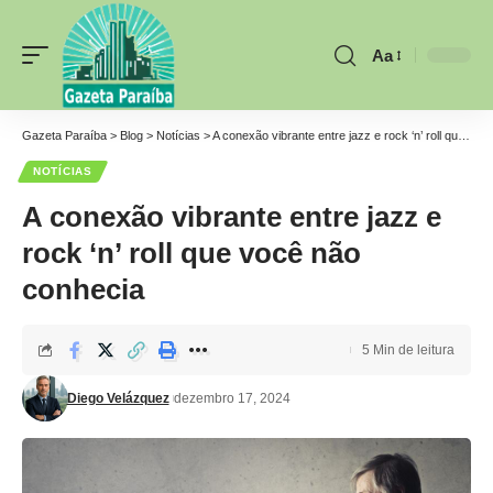
Aa
Font
Resizer
Gazeta Paraíba
>
Blog
>
Notícias
>
A conexão vibrante entre jazz e rock ‘n’ roll que você não conhecia
NOTÍCIAS
A conexão vibrante entre jazz e
rock ‘n’ roll que você não
conhecia
5 Min de leitura
Diego Velázquez
dezembro 17, 2024