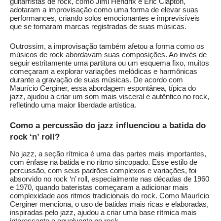
guitarristas de rock, como Jimi Hendrix e Eric Clapton,
adotaram a improvisação como uma forma de elevar suas
performances, criando solos emocionantes e imprevisíveis
que se tornaram marcas registradas de suas músicas.
Outrossim, a improvisação também afetou a forma como os
músicos de rock abordavam suas composições. Ao invés de
seguir estritamente uma partitura ou um esquema fixo, muitos
começaram a explorar variações melódicas e harmônicas
durante a gravação de suas músicas. De acordo com
Maurício Cerginer, essa abordagem espontânea, típica do
jazz, ajudou a criar um som mais visceral e autêntico no rock,
refletindo uma maior liberdade artística.
Como a percussão do jazz influenciou a batida do
rock ‘n’ roll?
No jazz, a seção rítmica é uma das partes mais importantes,
com ênfase na batida e no ritmo sincopado. Esse estilo de
percussão, com seus padrões complexos e variações, foi
absorvido no rock ‘n’ roll, especialmente nas décadas de 1960
e 1970, quando bateristas começaram a adicionar mais
complexidade aos ritmos tradicionais do rock. Como Maurício
Cerginer menciona, o uso de batidas mais ricas e elaboradas,
inspiradas pelo jazz, ajudou a criar uma base rítmica mais
interessante e envolvente no rock.