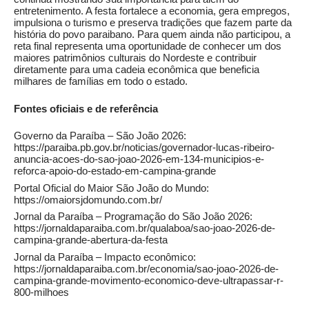
entretenimento. A festa fortalece a economia, gera empregos,
impulsiona o turismo e preserva tradições que fazem parte da
história do povo paraibano. Para quem ainda não participou, a
reta final representa uma oportunidade de conhecer um dos
maiores patrimônios culturais do Nordeste e contribuir
diretamente para uma cadeia econômica que beneficia
milhares de famílias em todo o estado.
Fontes oficiais e de referência
Governo da Paraíba – São João 2026:
https://paraiba.pb.gov.br/noticias/governador-lucas-ribeiro-
anuncia-acoes-do-sao-joao-2026-em-134-municipios-e-
reforca-apoio-do-estado-em-campina-grande
Portal Oficial do Maior São João do Mundo:
https://omaiorsjdomundo.com.br/
Jornal da Paraíba – Programação do São João 2026:
https://jornaldaparaiba.com.br/qualaboa/sao-joao-2026-de-
campina-grande-abertura-da-festa
Jornal da Paraíba – Impacto econômico:
https://jornaldaparaiba.com.br/economia/sao-joao-2026-de-
campina-grande-movimento-economico-deve-ultrapassar-r-
800-milhoes