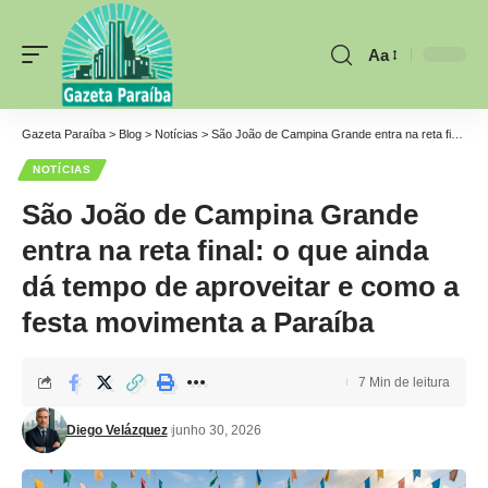
Aa
Font
Resizer
Gazeta Paraíba
>
Blog
>
Notícias
>
São João de Campina Grande entra na reta final: o que ainda dá tempo de aproveitar e como a festa movimenta a Paraíba
NOTÍCIAS
São João de Campina Grande
entra na reta final: o que ainda
dá tempo de aproveitar e como a
festa movimenta a Paraíba
7 Min de leitura
Diego Velázquez
junho 30, 2026