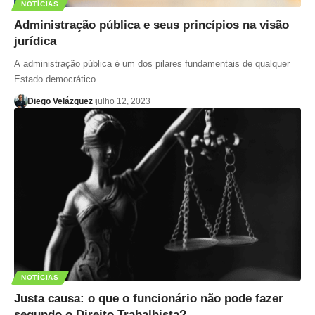
NOTÍCIAS
Administração pública e seus princípios na visão
jurídica
A administração pública é um dos pilares fundamentais de qualquer
Estado democrático…
Diego Velázquez
julho 12, 2023
NOTÍCIAS
Justa causa: o que o funcionário não pode fazer
segundo o Direito Trabalhista?